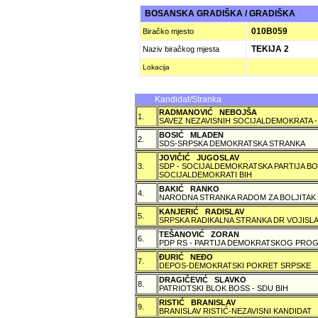
BOSANSKA GRADIŠKA / GRADIŠKA
010B059
Biračko mjesto
TEKIJA 2
Naziv biračkog mjesta
Lokacija
Kandidat/Stranka
RADMANOVIĆ NEBOJŠA
1.
SAVEZ NEZAVISNIH SOCIJALDEMOKRATA -
BOSIĆ MLADEN
2.
SDS-SRPSKA DEMOKRATSKA STRANKA
JOVIČIĆ JUGOSLAV
3.
SDP - SOCIJALDEMOKRATSKA PARTIJA BO
SOCIJALDEMOKRATI BIH
BAKIĆ RANKO
4.
NARODNA STRANKA RADOM ZA BOLJITAK
KANJERIĆ RADISLAV
5.
SRPSKA RADIKALNA STRANKA DR VOJISLA
TEŠANOVIĆ ZORAN
6.
PDP RS - PARTIJA DEMOKRATSKOG PROG
ÐURIĆ NEÐO
7.
DEPOS-DEMOKRATSKI POKRET SRPSKE
DRAGIČEVIĆ SLAVKO
8.
PATRIOTSKI BLOK BOSS - SDU BIH
RISTIĆ BRANISLAV
9.
BRANISLAV RISTIĆ-NEZAVISNI KANDIDAT