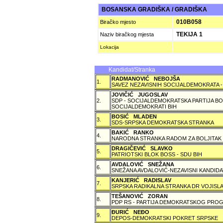
BOSANSKA GRADIŠKA / GRADIŠKA
010B058
Biračko mjesto
TEKIJA 1
Naziv biračkog mjesta
Lokacija
Kandidat/Stranka
RADMANOVIĆ NEBOJŠA
1.
SAVEZ NEZAVISNIH SOCIJALDEMOKRATA -
JOVIČIĆ JUGOSLAV
2.
SDP - SOCIJALDEMOKRATSKA PARTIJA BO
SOCIJALDEMOKRATI BIH
BOSIĆ MLADEN
3.
SDS-SRPSKA DEMOKRATSKA STRANKA
BAKIĆ RANKO
4.
NARODNA STRANKA RADOM ZA BOLJITAK
DRAGIČEVIĆ SLAVKO
5.
PATRIOTSKI BLOK BOSS - SDU BIH
AVDALOVIĆ SNEŽANA
6.
SNEŽANA AVDALOVIĆ-NEZAVISNI KANDIDA
KANJERIĆ RADISLAV
7.
SRPSKA RADIKALNA STRANKA DR VOJISLA
TEŠANOVIĆ ZORAN
8.
PDP RS - PARTIJA DEMOKRATSKOG PROG
ÐURIĆ NEÐO
9.
DEPOS-DEMOKRATSKI POKRET SRPSKE