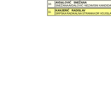
AVDALOVIĆ SNEŽANA
10.
SNEŽANA AVDALOVIĆ-NEZAVISNI KANDIDA
KANJERIĆ RADISLAV
11.
SRPSKA RADIKALNA STRANKA DR VOJISLA