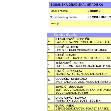
BOSANSKA GRADIŠKA / GRADIŠKA
010B044
Biračko mjesto
LAMINCI DUBR
Naziv biračkog mjesta
Lokacija
Kandidat/Stranka
RADMANOVIĆ NEBOJŠA
1.
SAVEZ NEZAVISNIH SOCIJALDEMOKRATA -
BOSIĆ MLADEN
2.
SDS-SRPSKA DEMOKRATSKA STRANKA
BAKIĆ RANKO
3.
NARODNA STRANKA RADOM ZA BOLJITAK
TEŠANOVIĆ ZORAN
4.
PDP RS - PARTIJA DEMOKRATSKOG PROG
RISTIĆ BRANISLAV
5.
BRANISLAV RISTIĆ-NEZAVISNI KANDIDAT
UDOVIČIĆ SVJETLANA
6.
SVJETLANA UDOVIČIĆ-NEZAVISNI KANDID
JOVIČIĆ JUGOSLAV
7.
SDP - SOCIJALDEMOKRATSKA PARTIJA BO
SOCIJALDEMOKRATI BIH
DRAGIČEVIĆ SLAVKO
8.
PATRIOTSKI BLOK BOSS - SDU BIH
ÐURIĆ NEÐO
9.
DEPOS-DEMOKRATSKI POKRET SRPSKE