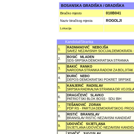
BOSANSKA GRADIŠKA / GRADIŠKA
010B041
Biračko mjesto
ROGOLJI
Naziv biračkog mjesta
Lokacija
Kandidat/Stranka
RADMANOVIĆ NEBOJŠA
1.
SAVEZ NEZAVISNIH SOCIJALDEMOKRATA -
BOSIĆ MLADEN
2.
SDS-SRPSKA DEMOKRATSKA STRANKA
BAKIĆ RANKO
3.
NARODNA STRANKA RADOM ZA BOLJITAK
ÐURIĆ NEÐO
4.
DEPOS-DEMOKRATSKI POKRET SRPSKE
KANJERIĆ RADISLAV
5.
SRPSKA RADIKALNA STRANKA DR VOJISLA
DRAGIČEVIĆ SLAVKO
6.
PATRIOTSKI BLOK BOSS - SDU BIH
TEŠANOVIĆ ZORAN
7.
PDP RS - PARTIJA DEMOKRATSKOG PROG
RISTIĆ BRANISLAV
8.
BRANISLAV RISTIĆ-NEZAVISNI KANDIDAT
UDOVIČIĆ SVJETLANA
9.
SVJETLANA UDOVIČIĆ-NEZAVISNI KANDID
JOVIČIĆ JUGOSLAV