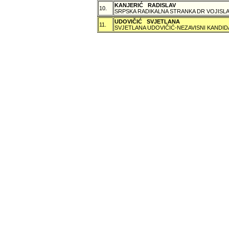
KANJERIĆ RADISLAV
10.
SRPSKA RADIKALNA STRANKA DR VOJISLA
UDOVIČIĆ SVJETLANA
11.
SVJETLANA UDOVIČIĆ-NEZAVISNI KANDID