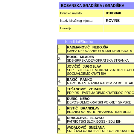
BOSANSKA GRADIŠKA / GRADIŠKA
010B040
Biračko mjesto
ROVINE
Naziv biračkog mjesta
Lokacija
Kandidat/Stranka
RADMANOVIĆ NEBOJŠA
1.
SAVEZ NEZAVISNIH SOCIJALDEMOKRATA -
BOSIĆ MLADEN
2.
SDS-SRPSKA DEMOKRATSKA STRANKA
JOVIČIĆ JUGOSLAV
3.
SDP - SOCIJALDEMOKRATSKA PARTIJA BO
SOCIJALDEMOKRATI BIH
BAKIĆ RANKO
4.
NARODNA STRANKA RADOM ZA BOLJITAK
TEŠANOVIĆ ZORAN
5.
PDP RS - PARTIJA DEMOKRATSKOG PROG
ÐURIĆ NEÐO
6.
DEPOS-DEMOKRATSKI POKRET SRPSKE
RISTIĆ BRANISLAV
7.
BRANISLAV RISTIĆ-NEZAVISNI KANDIDAT
DRAGIČEVIĆ SLAVKO
8.
PATRIOTSKI BLOK BOSS - SDU BIH
AVDALOVIĆ SNEŽANA
9.
SNEŽANA AVDALOVIĆ-NEZAVISNI KANDIDA