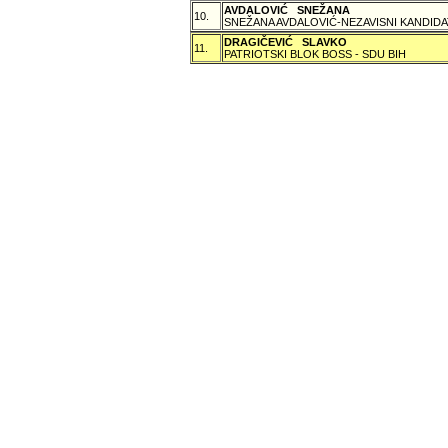
AVDALOVIĆ SNEŽANA
10.
SNEŽANA AVDALOVIĆ-NEZAVISNI KANDIDA
DRAGIČEVIĆ SLAVKO
11.
PATRIOTSKI BLOK BOSS - SDU BIH