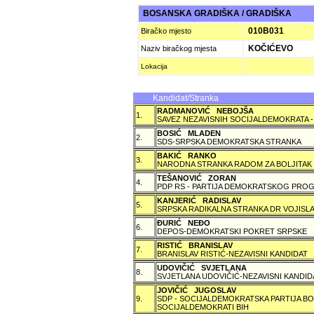
BOSANSKA GRADIŠKA / GRADIŠKA
010B031
Biračko mjesto
KOČIĆEVO
Naziv biračkog mjesta
Lokacija
Kandidat/Stranka
RADMANOVIĆ NEBOJŠA
1.
SAVEZ NEZAVISNIH SOCIJALDEMOKRATA -
BOSIĆ MLADEN
2.
SDS-SRPSKA DEMOKRATSKA STRANKA
BAKIĆ RANKO
3.
NARODNA STRANKA RADOM ZA BOLJITAK
TEŠANOVIĆ ZORAN
4.
PDP RS - PARTIJA DEMOKRATSKOG PROG
KANJERIĆ RADISLAV
5.
SRPSKA RADIKALNA STRANKA DR VOJISLA
ÐURIĆ NEÐO
6.
DEPOS-DEMOKRATSKI POKRET SRPSKE
RISTIĆ BRANISLAV
7.
BRANISLAV RISTIĆ-NEZAVISNI KANDIDAT
UDOVIČIĆ SVJETLANA
8.
SVJETLANA UDOVIČIĆ-NEZAVISNI KANDID
JOVIČIĆ JUGOSLAV
9.
SDP - SOCIJALDEMOKRATSKA PARTIJA BO
SOCIJALDEMOKRATI BIH