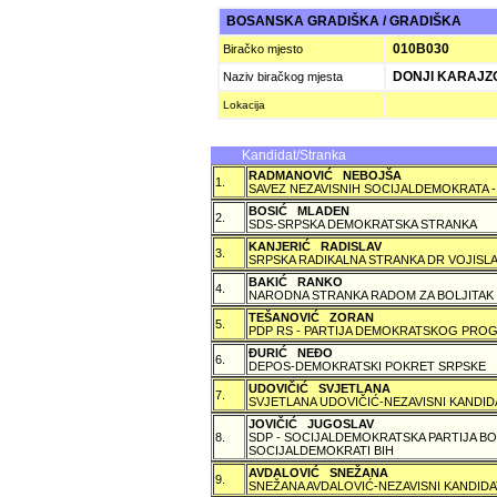
BOSANSKA GRADIŠKA / GRADIŠKA
010B030
Biračko mjesto
DONJI KARAJZ
Naziv biračkog mjesta
Lokacija
Kandidat/Stranka
RADMANOVIĆ NEBOJŠA
1.
SAVEZ NEZAVISNIH SOCIJALDEMOKRATA -
BOSIĆ MLADEN
2.
SDS-SRPSKA DEMOKRATSKA STRANKA
KANJERIĆ RADISLAV
3.
SRPSKA RADIKALNA STRANKA DR VOJISLA
BAKIĆ RANKO
4.
NARODNA STRANKA RADOM ZA BOLJITAK
TEŠANOVIĆ ZORAN
5.
PDP RS - PARTIJA DEMOKRATSKOG PROG
ÐURIĆ NEÐO
6.
DEPOS-DEMOKRATSKI POKRET SRPSKE
UDOVIČIĆ SVJETLANA
7.
SVJETLANA UDOVIČIĆ-NEZAVISNI KANDID
JOVIČIĆ JUGOSLAV
8.
SDP - SOCIJALDEMOKRATSKA PARTIJA BO
SOCIJALDEMOKRATI BIH
AVDALOVIĆ SNEŽANA
9.
SNEŽANA AVDALOVIĆ-NEZAVISNI KANDIDA