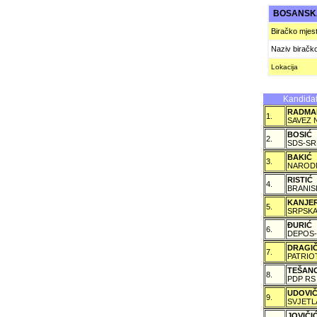
BOSANSKA
Biračko mjes
Naziv biračk
Lokacija
Kandidat
RADMA
1.
SAVEZ 
BOSIĆ
2.
SDS-SR
BAKIĆ
3.
NARODN
RISTIĆ
4.
BRANIS
KANJE
5.
SRPSKA
ÐURIĆ
6.
DEPOS-
DRAGI
7.
PATRIO
TEŠAN
8.
PDP RS
UDOVI
9.
SVJETL
JOVIČ