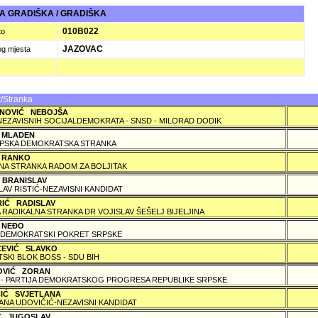
 GRADIŠKA / GRADIŠKA
010B022
to
JAZOVAC
og mjesta
/Stranka
NOVIĆ NEBOJŠA
NEZAVISNIH SOCIJALDEMOKRATA - SNSD - MILORAD DODIK
 MLADEN
PSKA DEMOKRATSKA STRANKA
 RANKO
A STRANKA RADOM ZA BOLJITAK
 BRANISLAV
LAV RISTIĆ-NEZAVISNI KANDIDAT
RIĆ RADISLAV
 RADIKALNA STRANKA DR VOJISLAV ŠEŠELJ BIJELJINA
 NEÐO
DEMOKRATSKI POKRET SRPSKE
ČEVIĆ SLAVKO
TSKI BLOK BOSS - SDU BIH
OVIĆ ZORAN
 - PARTIJA DEMOKRATSKOG PROGRESA REPUBLIKE SRPSKE
ČIĆ SVJETLANA
ANA UDOVIČIĆ-NEZAVISNI KANDIDAT
IĆ JUGOSLAV