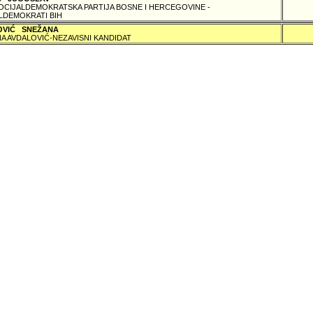
SOCIJALDEMOKRATSKA PARTIJA BOSNE I HERCEGOVINE -
LDEMOKRATI BIH
OVIĆ SNEŽANA
A AVDALOVIĆ-NEZAVISNI KANDIDAT