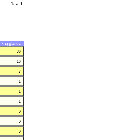
Nazad
Broj glasova
36
16
7
1
1
1
0
0
0