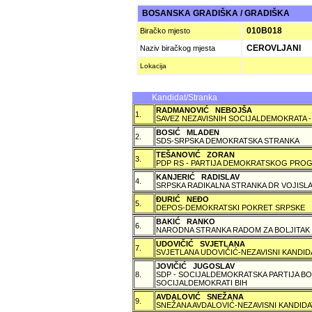
BOSANSKA GRADIŠKA / GRADIŠKA
010B018
Biračko mjesto
CEROVLJANI
Naziv biračkog mjesta
Lokacija
Kandidat/Stranka
RADMANOVIĆ NEBOJŠA
1.
SAVEZ NEZAVISNIH SOCIJALDEMOKRATA -
BOSIĆ MLADEN
2.
SDS-SRPSKA DEMOKRATSKA STRANKA
TEŠANOVIĆ ZORAN
3.
PDP RS - PARTIJA DEMOKRATSKOG PROG
KANJERIĆ RADISLAV
4.
SRPSKA RADIKALNA STRANKA DR VOJISLA
ÐURIĆ NEÐO
5.
DEPOS-DEMOKRATSKI POKRET SRPSKE
BAKIĆ RANKO
6.
NARODNA STRANKA RADOM ZA BOLJITAK
UDOVIČIĆ SVJETLANA
7.
SVJETLANA UDOVIČIĆ-NEZAVISNI KANDID
JOVIČIĆ JUGOSLAV
8.
SDP - SOCIJALDEMOKRATSKA PARTIJA BO
SOCIJALDEMOKRATI BIH
AVDALOVIĆ SNEŽANA
9.
SNEŽANA AVDALOVIĆ-NEZAVISNI KANDIDA