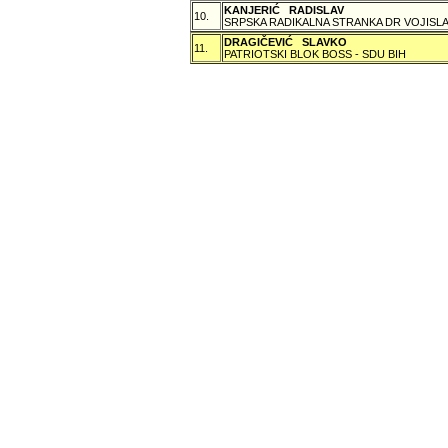
KANJERIĆ RADISLAV
10.
SRPSKA RADIKALNA STRANKA DR VOJISLA
DRAGIČEVIĆ SLAVKO
11.
PATRIOTSKI BLOK BOSS - SDU BIH