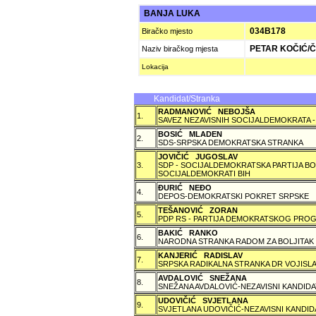
BANJA LUKA
034B178
Biračko mjesto
PETAR KOČIĆ/ČA
Naziv biračkog mjesta
Lokacija
Kandidat/Stranka
RADMANOVIĆ NEBOJŠA
1.
SAVEZ NEZAVISNIH SOCIJALDEMOKRATA -
BOSIĆ MLADEN
2.
SDS-SRPSKA DEMOKRATSKA STRANKA
JOVIČIĆ JUGOSLAV
3.
SDP - SOCIJALDEMOKRATSKA PARTIJA BO
SOCIJALDEMOKRATI BIH
ÐURIĆ NEÐO
4.
DEPOS-DEMOKRATSKI POKRET SRPSKE
TEŠANOVIĆ ZORAN
5.
PDP RS - PARTIJA DEMOKRATSKOG PROG
BAKIĆ RANKO
6.
NARODNA STRANKA RADOM ZA BOLJITAK
KANJERIĆ RADISLAV
7.
SRPSKA RADIKALNA STRANKA DR VOJISLA
AVDALOVIĆ SNEŽANA
8.
SNEŽANA AVDALOVIĆ-NEZAVISNI KANDIDA
UDOVIČIĆ SVJETLANA
9.
SVJETLANA UDOVIČIĆ-NEZAVISNI KANDID