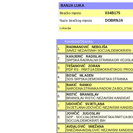
BANJA LUKA
034B175
Biračko mjesto
DOBRNJA
Naziv biračkog mjesta
Lokacija
Kandidat/Stranka
RADMANOVIĆ NEBOJŠA
1.
SAVEZ NEZAVISNIH SOCIJALDEMOKRATA -
KANJERIĆ RADISLAV
2.
SRPSKA RADIKALNA STRANKA DR VOJISLA
TEŠANOVIĆ ZORAN
3.
PDP RS - PARTIJA DEMOKRATSKOG PROG
BOSIĆ MLADEN
4.
SDS-SRPSKA DEMOKRATSKA STRANKA
BAKIĆ RANKO
5.
NARODNA STRANKA RADOM ZA BOLJITAK
RISTIĆ BRANISLAV
6.
BRANISLAV RISTIĆ-NEZAVISNI KANDIDAT
UDOVIČIĆ SVJETLANA
7.
SVJETLANA UDOVIČIĆ-NEZAVISNI KANDID
JOVIČIĆ JUGOSLAV
8.
SDP - SOCIJALDEMOKRATSKA PARTIJA BO
SOCIJALDEMOKRATI BIH
AVDALOVIĆ SNEŽANA
9.
SNEŽANA AVDALOVIĆ-NEZAVISNI KANDIDA