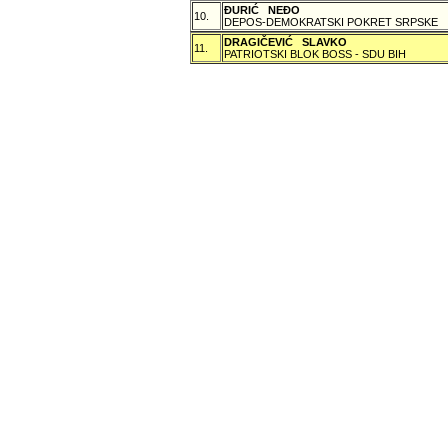
ÐURIĆ NEÐO
10.
DEPOS-DEMOKRATSKI POKRET SRPSKE
DRAGIČEVIĆ SLAVKO
11.
PATRIOTSKI BLOK BOSS - SDU BIH