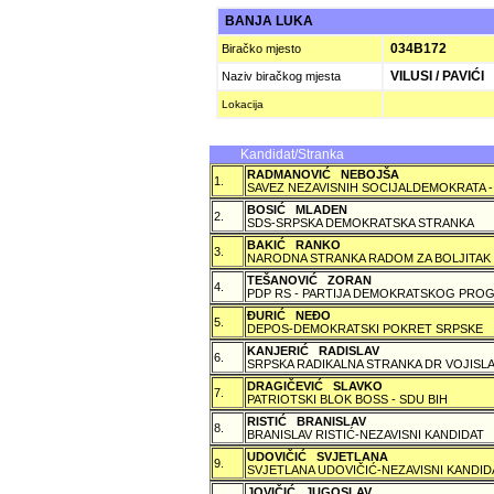
BANJA LUKA
034B172
Biračko mjesto
VILUSI / PAVIĆI
Naziv biračkog mjesta
Lokacija
Kandidat/Stranka
RADMANOVIĆ NEBOJŠA
1.
SAVEZ NEZAVISNIH SOCIJALDEMOKRATA -
BOSIĆ MLADEN
2.
SDS-SRPSKA DEMOKRATSKA STRANKA
BAKIĆ RANKO
3.
NARODNA STRANKA RADOM ZA BOLJITAK
TEŠANOVIĆ ZORAN
4.
PDP RS - PARTIJA DEMOKRATSKOG PROG
ÐURIĆ NEÐO
5.
DEPOS-DEMOKRATSKI POKRET SRPSKE
KANJERIĆ RADISLAV
6.
SRPSKA RADIKALNA STRANKA DR VOJISLA
DRAGIČEVIĆ SLAVKO
7.
PATRIOTSKI BLOK BOSS - SDU BIH
RISTIĆ BRANISLAV
8.
BRANISLAV RISTIĆ-NEZAVISNI KANDIDAT
UDOVIČIĆ SVJETLANA
9.
SVJETLANA UDOVIČIĆ-NEZAVISNI KANDID
JOVIČIĆ JUGOSLAV