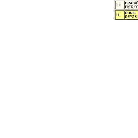
DRAGI
10.
PATRIO
ÐURIĆ
11.
DEPOS-