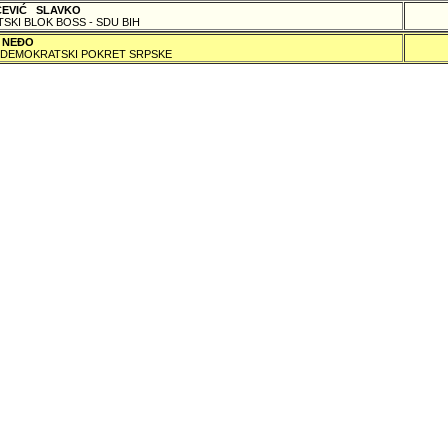
ČEVIĆ SLAVKO
TSKI BLOK BOSS - SDU BIH
 NEÐO
DEMOKRATSKI POKRET SRPSKE