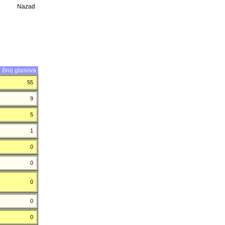
Nazad
Broj glasova
55
9
5
1
0
0
0
0
0