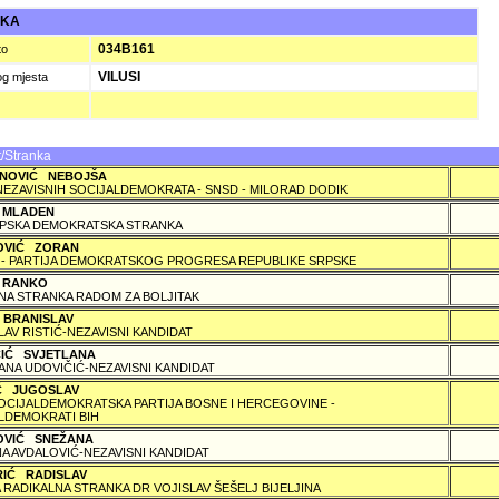
UKA
034B161
to
VILUSI
og mjesta
/Stranka
NOVIĆ NEBOJŠA
NEZAVISNIH SOCIJALDEMOKRATA - SNSD - MILORAD DODIK
 MLADEN
PSKA DEMOKRATSKA STRANKA
OVIĆ ZORAN
 - PARTIJA DEMOKRATSKOG PROGRESA REPUBLIKE SRPSKE
 RANKO
A STRANKA RADOM ZA BOLJITAK
 BRANISLAV
LAV RISTIĆ-NEZAVISNI KANDIDAT
ČIĆ SVJETLANA
ANA UDOVIČIĆ-NEZAVISNI KANDIDAT
IĆ JUGOSLAV
SOCIJALDEMOKRATSKA PARTIJA BOSNE I HERCEGOVINE -
LDEMOKRATI BIH
OVIĆ SNEŽANA
A AVDALOVIĆ-NEZAVISNI KANDIDAT
RIĆ RADISLAV
 RADIKALNA STRANKA DR VOJISLAV ŠEŠELJ BIJELJINA