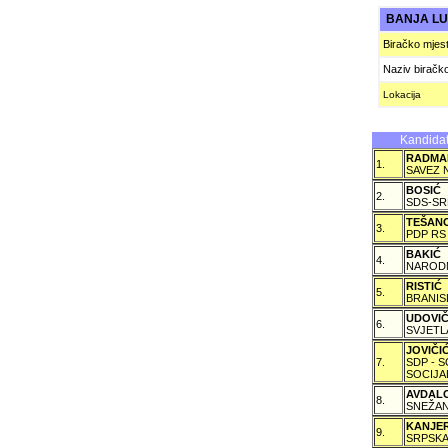
BANJA L
Biračko mjes
Naziv biračk
Lokacija
Kandidat
RADMA
1.
SAVEZ 
BOSIĆ
2.
SDS-SR
TEŠAN
3.
PDP RS
BAKIĆ
4.
NARODN
RISTIĆ
5.
BRANIS
UDOVI
6.
SVJETL
JOVIČ
7.
SDP - 
SOCIJA
AVDAL
8.
SNEŽAN
KANJE
9.
SRPSKA