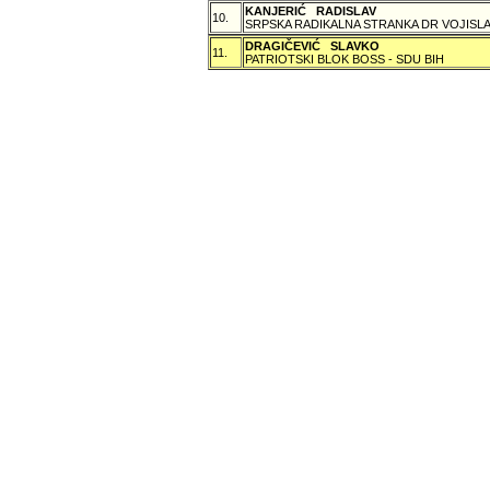
KANJERIĆ RADISLAV
10.
SRPSKA RADIKALNA STRANKA DR VOJISLA
DRAGIČEVIĆ SLAVKO
11.
PATRIOTSKI BLOK BOSS - SDU BIH