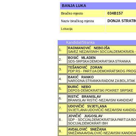
BANJA LUKA
034B157
Biračko mjesto
DONJA STRATI
Naziv biračkog mjesta
Lokacija
Kandidat/Stranka
RADMANOVIĆ NEBOJŠA
1.
SAVEZ NEZAVISNIH SOCIJALDEMOKRATA -
BOSIĆ MLADEN
2.
SDS-SRPSKA DEMOKRATSKA STRANKA
TEŠANOVIĆ ZORAN
3.
PDP RS - PARTIJA DEMOKRATSKOG PROG
BAKIĆ RANKO
4.
NARODNA STRANKA RADOM ZA BOLJITAK
ÐURIĆ NEÐO
5.
DEPOS-DEMOKRATSKI POKRET SRPSKE
RISTIĆ BRANISLAV
6.
BRANISLAV RISTIĆ-NEZAVISNI KANDIDAT
UDOVIČIĆ SVJETLANA
7.
SVJETLANA UDOVIČIĆ-NEZAVISNI KANDID
JOVIČIĆ JUGOSLAV
8.
SDP - SOCIJALDEMOKRATSKA PARTIJA BO
SOCIJALDEMOKRATI BIH
AVDALOVIĆ SNEŽANA
9.
SNEŽANA AVDALOVIĆ-NEZAVISNI KANDIDA