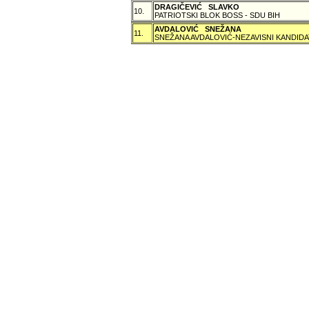
DRAGIČEVIĆ SLAVKO
10.
PATRIOTSKI BLOK BOSS - SDU BIH
AVDALOVIĆ SNEŽANA
11.
SNEŽANA AVDALOVIĆ-NEZAVISNI KANDIDA