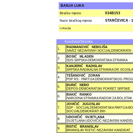
BANJA LUKA
034B153
Biračko mjesto
STARČEVICA - 
Naziv biračkog mjesta
Lokacija
Kandidat/Stranka
RADMANOVIĆ NEBOJŠA
1.
SAVEZ NEZAVISNIH SOCIJALDEMOKRATA -
BOSIĆ MLADEN
2.
SDS-SRPSKA DEMOKRATSKA STRANKA
KANJERIĆ RADISLAV
3.
SRPSKA RADIKALNA STRANKA DR VOJISLA
TEŠANOVIĆ ZORAN
4.
PDP RS - PARTIJA DEMOKRATSKOG PROG
ÐURIĆ NEÐO
5.
DEPOS-DEMOKRATSKI POKRET SRPSKE
BAKIĆ RANKO
6.
NARODNA STRANKA RADOM ZA BOLJITAK
JOVIČIĆ JUGOSLAV
7.
SDP - SOCIJALDEMOKRATSKA PARTIJA BO
SOCIJALDEMOKRATI BIH
UDOVIČIĆ SVJETLANA
8.
SVJETLANA UDOVIČIĆ-NEZAVISNI KANDID
RISTIĆ BRANISLAV
9.
BRANISLAV RISTIĆ-NEZAVISNI KANDIDAT