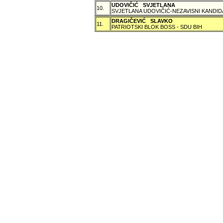
UDOVIČIĆ SVJETLANA
10.
SVJETLANA UDOVIČIĆ-NEZAVISNI KANDID
DRAGIČEVIĆ SLAVKO
11.
PATRIOTSKI BLOK BOSS - SDU BIH