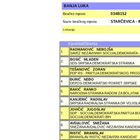
BANJA LUKA
034B152
Biračko mjesto
STARČEVICA - 
Naziv biračkog mjesta
Lokacija
Kandidat/Stranka
RADMANOVIĆ NEBOJŠA
1.
SAVEZ NEZAVISNIH SOCIJALDEMOKRATA -
BOSIĆ MLADEN
2.
SDS-SRPSKA DEMOKRATSKA STRANKA
TEŠANOVIĆ ZORAN
3.
PDP RS - PARTIJA DEMOKRATSKOG PROG
ÐURIĆ NEÐO
4.
DEPOS-DEMOKRATSKI POKRET SRPSKE
BAKIĆ RANKO
5.
NARODNA STRANKA RADOM ZA BOLJITAK
KANJERIĆ RADISLAV
6.
SRPSKA RADIKALNA STRANKA DR VOJISLA
JOVIČIĆ JUGOSLAV
7.
SDP - SOCIJALDEMOKRATSKA PARTIJA BO
SOCIJALDEMOKRATI BIH
AVDALOVIĆ SNEŽANA
8.
SNEŽANA AVDALOVIĆ-NEZAVISNI KANDIDA
RISTIĆ BRANISLAV
9.
BRANISLAV RISTIĆ-NEZAVISNI KANDIDAT