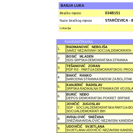
BANJA LUKA
034B151
Biračko mjesto
STARČEVICA - 
Naziv biračkog mjesta
Lokacija
Kandidat/Stranka
RADMANOVIĆ NEBOJŠA
1.
SAVEZ NEZAVISNIH SOCIJALDEMOKRATA -
BOSIĆ MLADEN
2.
SDS-SRPSKA DEMOKRATSKA STRANKA
TEŠANOVIĆ ZORAN
3.
PDP RS - PARTIJA DEMOKRATSKOG PROG
BAKIĆ RANKO
4.
NARODNA STRANKA RADOM ZA BOLJITAK
KANJERIĆ RADISLAV
5.
SRPSKA RADIKALNA STRANKA DR VOJISLA
ÐURIĆ NEÐO
6.
DEPOS-DEMOKRATSKI POKRET SRPSKE
JOVIČIĆ JUGOSLAV
7.
SDP - SOCIJALDEMOKRATSKA PARTIJA BO
SOCIJALDEMOKRATI BIH
AVDALOVIĆ SNEŽANA
8.
SNEŽANA AVDALOVIĆ-NEZAVISNI KANDIDA
UDOVIČIĆ SVJETLANA
9.
SVJETLANA UDOVIČIĆ-NEZAVISNI KANDID