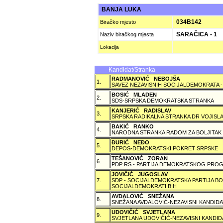
BANJA LUKA
034B142
Biračko mjesto
SARAČICA - 1
Naziv biračkog mjesta
Lokacija
Kandidat/Stranka
RADMANOVIĆ NEBOJŠA
1.
SAVEZ NEZAVISNIH SOCIJALDEMOKRATA -
BOSIĆ MLADEN
2.
SDS-SRPSKA DEMOKRATSKA STRANKA
KANJERIĆ RADISLAV
3.
SRPSKA RADIKALNA STRANKA DR VOJISLA
BAKIĆ RANKO
4.
NARODNA STRANKA RADOM ZA BOLJITAK
ÐURIĆ NEÐO
5.
DEPOS-DEMOKRATSKI POKRET SRPSKE
TEŠANOVIĆ ZORAN
6.
PDP RS - PARTIJA DEMOKRATSKOG PROG
JOVIČIĆ JUGOSLAV
7.
SDP - SOCIJALDEMOKRATSKA PARTIJA BO
SOCIJALDEMOKRATI BIH
AVDALOVIĆ SNEŽANA
8.
SNEŽANA AVDALOVIĆ-NEZAVISNI KANDIDA
UDOVIČIĆ SVJETLANA
9.
SVJETLANA UDOVIČIĆ-NEZAVISNI KANDID