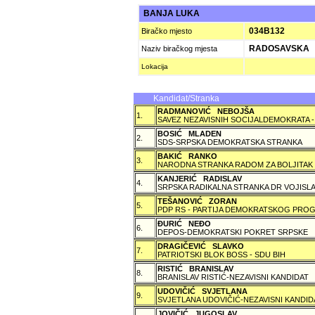
BANJA LUKA
034B132
Biračko mjesto
RADOSAVSKA
Naziv biračkog mjesta
Lokacija
Kandidat/Stranka
RADMANOVIĆ NEBOJŠA
1.
SAVEZ NEZAVISNIH SOCIJALDEMOKRATA -
BOSIĆ MLADEN
2.
SDS-SRPSKA DEMOKRATSKA STRANKA
BAKIĆ RANKO
3.
NARODNA STRANKA RADOM ZA BOLJITAK
KANJERIĆ RADISLAV
4.
SRPSKA RADIKALNA STRANKA DR VOJISLA
TEŠANOVIĆ ZORAN
5.
PDP RS - PARTIJA DEMOKRATSKOG PROG
ÐURIĆ NEÐO
6.
DEPOS-DEMOKRATSKI POKRET SRPSKE
DRAGIČEVIĆ SLAVKO
7.
PATRIOTSKI BLOK BOSS - SDU BIH
RISTIĆ BRANISLAV
8.
BRANISLAV RISTIĆ-NEZAVISNI KANDIDAT
UDOVIČIĆ SVJETLANA
9.
SVJETLANA UDOVIČIĆ-NEZAVISNI KANDID
JOVIČIĆ JUGOSLAV