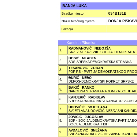
BANJA LUKA
034B131B
Biračko mjesto
DONJA PISKAV
Naziv biračkog mjesta
Lokacija
Kandidat/Stranka
RADMANOVIĆ NEBOJŠA
1.
SAVEZ NEZAVISNIH SOCIJALDEMOKRATA -
BOSIĆ MLADEN
2.
SDS-SRPSKA DEMOKRATSKA STRANKA
TEŠANOVIĆ ZORAN
3.
PDP RS - PARTIJA DEMOKRATSKOG PROG
ÐURIĆ NEÐO
4.
DEPOS-DEMOKRATSKI POKRET SRPSKE
BAKIĆ RANKO
5.
NARODNA STRANKA RADOM ZA BOLJITAK
KANJERIĆ RADISLAV
6.
SRPSKA RADIKALNA STRANKA DR VOJISLA
UDOVIČIĆ SVJETLANA
7.
SVJETLANA UDOVIČIĆ-NEZAVISNI KANDID
JOVIČIĆ JUGOSLAV
8.
SDP - SOCIJALDEMOKRATSKA PARTIJA BO
SOCIJALDEMOKRATI BIH
AVDALOVIĆ SNEŽANA
9.
SNEŽANA AVDALOVIĆ-NEZAVISNI KANDIDA