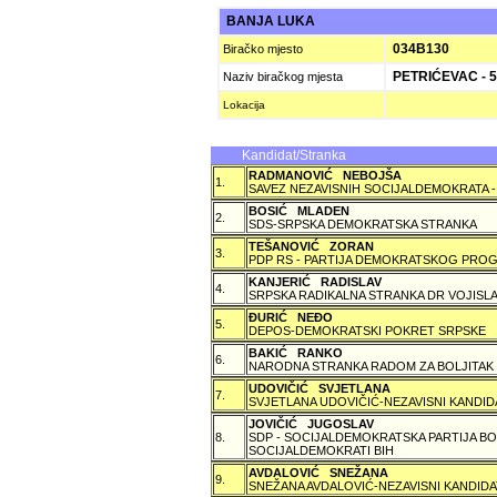
BANJA LUKA
034B130
Biračko mjesto
PETRIĆEVAC - 5
Naziv biračkog mjesta
Lokacija
Kandidat/Stranka
RADMANOVIĆ NEBOJŠA
1.
SAVEZ NEZAVISNIH SOCIJALDEMOKRATA -
BOSIĆ MLADEN
2.
SDS-SRPSKA DEMOKRATSKA STRANKA
TEŠANOVIĆ ZORAN
3.
PDP RS - PARTIJA DEMOKRATSKOG PROG
KANJERIĆ RADISLAV
4.
SRPSKA RADIKALNA STRANKA DR VOJISLA
ÐURIĆ NEÐO
5.
DEPOS-DEMOKRATSKI POKRET SRPSKE
BAKIĆ RANKO
6.
NARODNA STRANKA RADOM ZA BOLJITAK
UDOVIČIĆ SVJETLANA
7.
SVJETLANA UDOVIČIĆ-NEZAVISNI KANDID
JOVIČIĆ JUGOSLAV
8.
SDP - SOCIJALDEMOKRATSKA PARTIJA BO
SOCIJALDEMOKRATI BIH
AVDALOVIĆ SNEŽANA
9.
SNEŽANA AVDALOVIĆ-NEZAVISNI KANDIDA