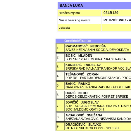
BANJA LUKA
034B129
Biračko mjesto
PETRIĆEVAC - 4
Naziv biračkog mjesta
Lokacija
Kandidat/Stranka
RADMANOVIĆ NEBOJŠA
1.
SAVEZ NEZAVISNIH SOCIJALDEMOKRATA -
BOSIĆ MLADEN
2.
SDS-SRPSKA DEMOKRATSKA STRANKA
KANJERIĆ RADISLAV
3.
SRPSKA RADIKALNA STRANKA DR VOJISLA
TEŠANOVIĆ ZORAN
4.
PDP RS - PARTIJA DEMOKRATSKOG PROG
BAKIĆ RANKO
5.
NARODNA STRANKA RADOM ZA BOLJITAK
ÐURIĆ NEÐO
6.
DEPOS-DEMOKRATSKI POKRET SRPSKE
JOVIČIĆ JUGOSLAV
7.
SDP - SOCIJALDEMOKRATSKA PARTIJA BO
SOCIJALDEMOKRATI BIH
AVDALOVIĆ SNEŽANA
8.
SNEŽANA AVDALOVIĆ-NEZAVISNI KANDIDA
DRAGIČEVIĆ SLAVKO
9.
PATRIOTSKI BLOK BOSS - SDU BIH