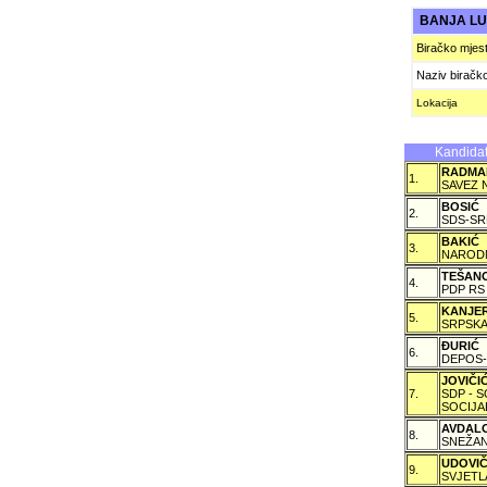
BANJA L
Biračko mjes
Naziv biračk
Lokacija
Kandidat
RADMA
1.
SAVEZ 
BOSIĆ
2.
SDS-SR
BAKIĆ
3.
NARODN
TEŠAN
4.
PDP RS
KANJE
5.
SRPSKA
ÐURIĆ
6.
DEPOS-
JOVIČ
7.
SDP - 
SOCIJA
AVDAL
8.
SNEŽAN
UDOVI
9.
SVJETL