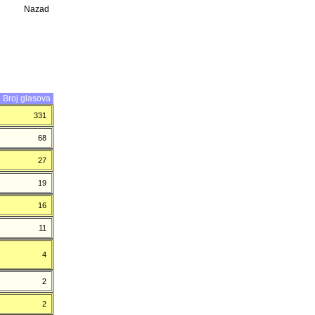
Nazad
Broj glasova
331
68
27
19
16
11
4
2
2