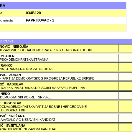
UKA
034B120
to
PAPRIKOVAC - 1
og mjesta
/Stranka
NOVIĆ NEBOJŠA
NEZAVISNIH SOCIJALDEMOKRATA - SNSD - MILORAD DODIK
 MLADEN
PSKA DEMOKRATSKA STRANKA
 RANKO
A STRANKA RADOM ZA BOLJITAK
OVIĆ ZORAN
 - PARTIJA DEMOKRATSKOG PROGRESA REPUBLIKE SRPSKE
RIĆ RADISLAV
 RADIKALNA STRANKA DR VOJISLAV ŠEŠELJ BIJELJINA
 NEÐO
DEMOKRATSKI POKRET SRPSKE
IĆ JUGOSLAV
SOCIJALDEMOKRATSKA PARTIJA BOSNE I HERCEGOVINE -
LDEMOKRATI BIH
OVIĆ SNEŽANA
A AVDALOVIĆ-NEZAVISNI KANDIDAT
ČIĆ SVJETLANA
ANA UDOVIČIĆ-NEZAVISNI KANDIDAT