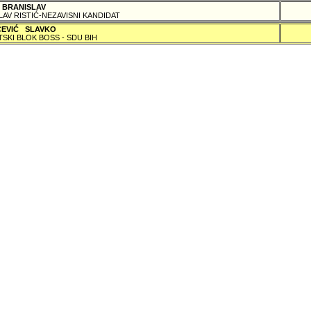
 BRANISLAV
LAV RISTIĆ-NEZAVISNI KANDIDAT
ČEVIĆ SLAVKO
TSKI BLOK BOSS - SDU BIH