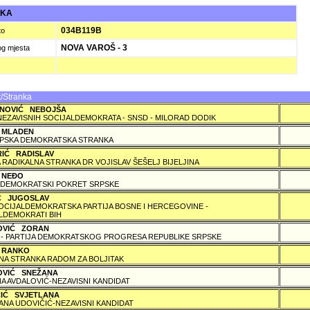
UKA
034B119B
to
NOVA VAROŠ - 3
og mjesta
/Stranka
NOVIĆ NEBOJŠA
NEZAVISNIH SOCIJALDEMOKRATA - SNSD - MILORAD DODIK
 MLADEN
PSKA DEMOKRATSKA STRANKA
RIĆ RADISLAV
 RADIKALNA STRANKA DR VOJISLAV ŠEŠELJ BIJELJINA
 NEÐO
DEMOKRATSKI POKRET SRPSKE
IĆ JUGOSLAV
SOCIJALDEMOKRATSKA PARTIJA BOSNE I HERCEGOVINE -
LDEMOKRATI BIH
OVIĆ ZORAN
 - PARTIJA DEMOKRATSKOG PROGRESA REPUBLIKE SRPSKE
 RANKO
A STRANKA RADOM ZA BOLJITAK
OVIĆ SNEŽANA
A AVDALOVIĆ-NEZAVISNI KANDIDAT
ČIĆ SVJETLANA
ANA UDOVIČIĆ-NEZAVISNI KANDIDAT