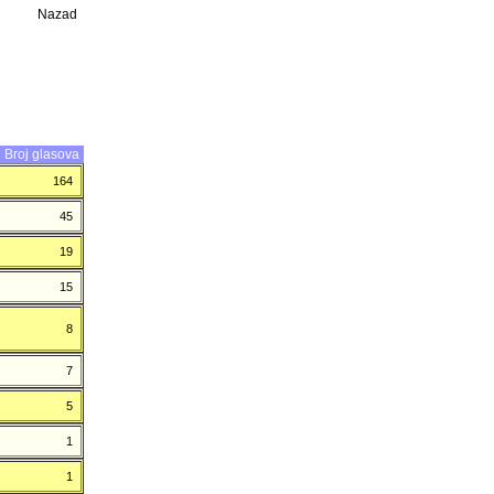
Nazad
Broj glasova
164
45
19
15
8
7
5
1
1