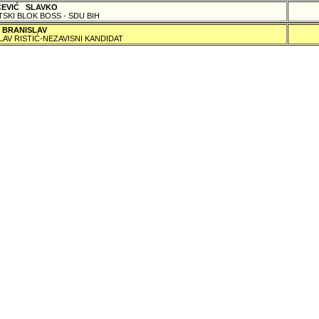
ČEVIĆ SLAVKO
TSKI BLOK BOSS - SDU BIH
 BRANISLAV
LAV RISTIĆ-NEZAVISNI KANDIDAT