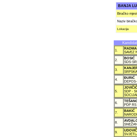
BANJA L
Biračko mjes
Naziv biračk
Lokacija
Kandidat
RADMA
1.
SAVEZ 
BOSIĆ
2.
SDS-SR
KANJE
3.
SRPSKA
ÐURIĆ
4.
DEPOS-
JOVIČ
5.
SDP - 
SOCIJA
TEŠAN
6.
PDP RS
BAKIĆ
7.
NARODN
AVDAL
8.
SNEŽAN
UDOVI
9.
SVJETL