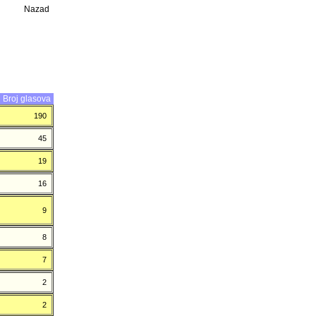
Nazad
Broj glasova
190
45
19
16
9
8
7
2
2