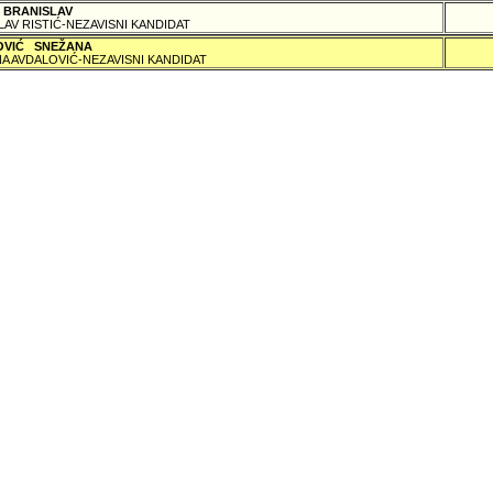
 BRANISLAV
LAV RISTIĆ-NEZAVISNI KANDIDAT
OVIĆ SNEŽANA
A AVDALOVIĆ-NEZAVISNI KANDIDAT