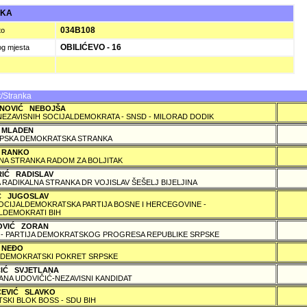
UKA
034B108
to
OBILIĆEVO - 16
og mjesta
/Stranka
NOVIĆ NEBOJŠA
NEZAVISNIH SOCIJALDEMOKRATA - SNSD - MILORAD DODIK
 MLADEN
PSKA DEMOKRATSKA STRANKA
 RANKO
A STRANKA RADOM ZA BOLJITAK
RIĆ RADISLAV
 RADIKALNA STRANKA DR VOJISLAV ŠEŠELJ BIJELJINA
IĆ JUGOSLAV
SOCIJALDEMOKRATSKA PARTIJA BOSNE I HERCEGOVINE -
LDEMOKRATI BIH
OVIĆ ZORAN
 - PARTIJA DEMOKRATSKOG PROGRESA REPUBLIKE SRPSKE
 NEÐO
DEMOKRATSKI POKRET SRPSKE
ČIĆ SVJETLANA
ANA UDOVIČIĆ-NEZAVISNI KANDIDAT
ČEVIĆ SLAVKO
TSKI BLOK BOSS - SDU BIH