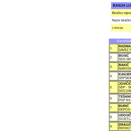
BANJA L
Biračko mjes
Naziv biračk
Lokacija
Kandidat
RADMA
1.
SAVEZ 
BOSIĆ
2.
SDS-SR
BAKIĆ
3.
NARODN
KANJE
4.
SRPSKA
JOVIČ
5.
SDP - 
SOCIJA
TEŠAN
6.
PDP RS
ÐURIĆ
7.
DEPOS-
UDOVI
8.
SVJETL
DRAGI
9.
PATRIO