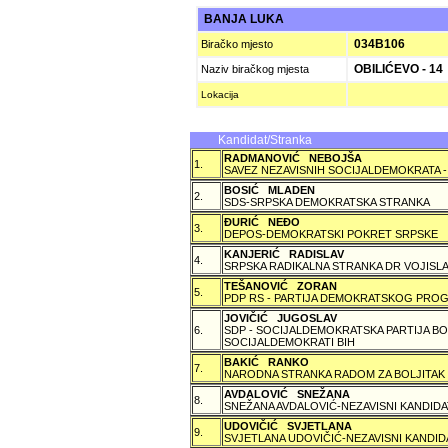
BANJA LUKA
034B106
Biračko mjesto
OBILIĆEVO - 14
Naziv biračkog mjesta
Lokacija
Kandidat/Stranka
RADMANOVIĆ NEBOJŠA
1.
SAVEZ NEZAVISNIH SOCIJALDEMOKRATA -
BOSIĆ MLADEN
2.
SDS-SRPSKA DEMOKRATSKA STRANKA
ÐURIĆ NEÐO
3.
DEPOS-DEMOKRATSKI POKRET SRPSKE
KANJERIĆ RADISLAV
4.
SRPSKA RADIKALNA STRANKA DR VOJISLA
TEŠANOVIĆ ZORAN
5.
PDP RS - PARTIJA DEMOKRATSKOG PROG
JOVIČIĆ JUGOSLAV
6.
SDP - SOCIJALDEMOKRATSKA PARTIJA BO
SOCIJALDEMOKRATI BIH
BAKIĆ RANKO
7.
NARODNA STRANKA RADOM ZA BOLJITAK
AVDALOVIĆ SNEŽANA
8.
SNEŽANA AVDALOVIĆ-NEZAVISNI KANDIDA
UDOVIČIĆ SVJETLANA
9.
SVJETLANA UDOVIČIĆ-NEZAVISNI KANDID