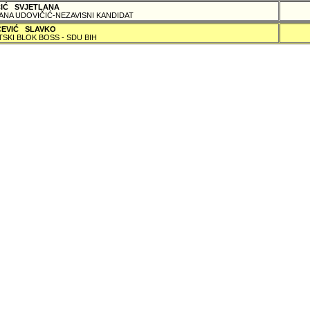
ČIĆ SVJETLANA
ANA UDOVIČIĆ-NEZAVISNI KANDIDAT
ČEVIĆ SLAVKO
TSKI BLOK BOSS - SDU BIH