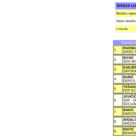
BANJA L
Biračko mjes
Naziv biračk
Lokacija
Kandidat
RADMA
1.
SAVEZ 
BOSIĆ
2.
SDS-SR
KANJE
3.
SRPSKA
ÐURIĆ
4.
DEPOS-
TEŠAN
5.
PDP RS
JOVIČ
6.
SDP - 
SOCIJA
BAKIĆ
7.
NARODN
AVDAL
8.
SNEŽAN
RISTIĆ
9.
BRANIS