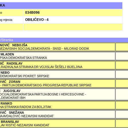
UKA
034B096
to
OBILIĆEVO - 4
og mjesta
/Stranka
NOVIĆ NEBOJŠA
NEZAVISNIH SOCIJALDEMOKRATA - SNSD - MILORAD DODIK
 MLADEN
PSKA DEMOKRATSKA STRANKA
RIĆ RADISLAV
 RADIKALNA STRANKA DR VOJISLAV ŠEŠELJ BIJELJINA
 NEÐO
DEMOKRATSKI POKRET SRPSKE
OVIĆ ZORAN
 - PARTIJA DEMOKRATSKOG PROGRESA REPUBLIKE SRPSKE
IĆ JUGOSLAV
SOCIJALDEMOKRATSKA PARTIJA BOSNE I HERCEGOVINE -
LDEMOKRATI BIH
 RANKO
A STRANKA RADOM ZA BOLJITAK
OVIĆ SNEŽANA
A AVDALOVIĆ-NEZAVISNI KANDIDAT
 BRANISLAV
LAV RISTIĆ-NEZAVISNI KANDIDAT