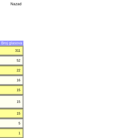
Nazad
Broj glasova
311
52
22
16
15
15
15
5
1