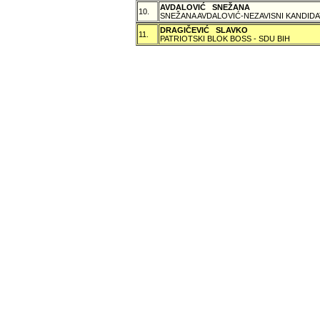
AVDALOVIĆ SNEŽANA
10.
SNEŽANA AVDALOVIĆ-NEZAVISNI KANDIDA
DRAGIČEVIĆ SLAVKO
11.
PATRIOTSKI BLOK BOSS - SDU BIH