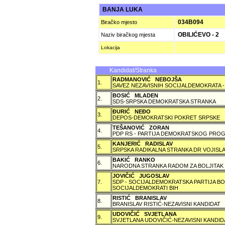
BANJA LUKA
034B094
Biračko mjesto
OBILIĆEVO - 2
Naziv biračkog mjesta
Lokacija
Kandidat/Stranka
RADMANOVIĆ NEBOJŠA
1.
SAVEZ NEZAVISNIH SOCIJALDEMOKRATA -
BOSIĆ MLADEN
2.
SDS-SRPSKA DEMOKRATSKA STRANKA
ÐURIĆ NEÐO
3.
DEPOS-DEMOKRATSKI POKRET SRPSKE
TEŠANOVIĆ ZORAN
4.
PDP RS - PARTIJA DEMOKRATSKOG PROG
KANJERIĆ RADISLAV
5.
SRPSKA RADIKALNA STRANKA DR VOJISLA
BAKIĆ RANKO
6.
NARODNA STRANKA RADOM ZA BOLJITAK
JOVIČIĆ JUGOSLAV
7.
SDP - SOCIJALDEMOKRATSKA PARTIJA BO
SOCIJALDEMOKRATI BIH
RISTIĆ BRANISLAV
8.
BRANISLAV RISTIĆ-NEZAVISNI KANDIDAT
UDOVIČIĆ SVJETLANA
9.
SVJETLANA UDOVIČIĆ-NEZAVISNI KANDID