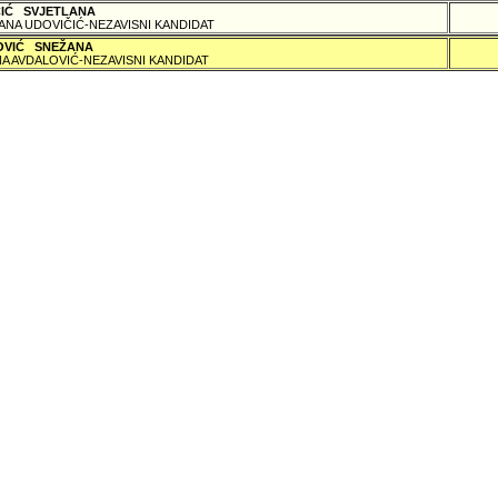
ČIĆ SVJETLANA
ANA UDOVIČIĆ-NEZAVISNI KANDIDAT
OVIĆ SNEŽANA
A AVDALOVIĆ-NEZAVISNI KANDIDAT