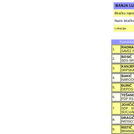
BANJA L
Biračko mjes
Naziv biračk
Lokacija
Kandidat
RADMA
1.
SAVEZ 
BOSIĆ
2.
SDS-SR
KANJE
3.
SRPSKA
BAKIĆ
4.
NARODN
ÐURIĆ
5.
DEPOS-
TEŠAN
6.
PDP RS
JOVIČ
7.
SDP - 
SOCIJA
DRAGI
8.
PATRIO
RISTIĆ
9.
BRANIS