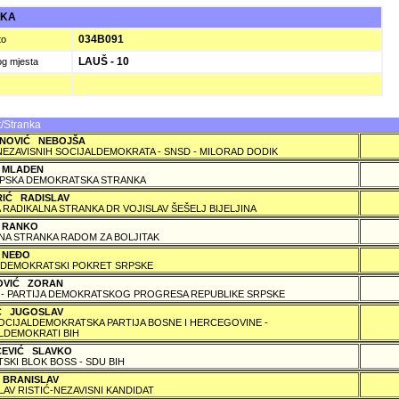
UKA
034B091
to
LAUŠ - 10
og mjesta
/Stranka
NOVIĆ NEBOJŠA
NEZAVISNIH SOCIJALDEMOKRATA - SNSD - MILORAD DODIK
 MLADEN
PSKA DEMOKRATSKA STRANKA
RIĆ RADISLAV
 RADIKALNA STRANKA DR VOJISLAV ŠEŠELJ BIJELJINA
 RANKO
A STRANKA RADOM ZA BOLJITAK
 NEÐO
DEMOKRATSKI POKRET SRPSKE
OVIĆ ZORAN
 - PARTIJA DEMOKRATSKOG PROGRESA REPUBLIKE SRPSKE
IĆ JUGOSLAV
SOCIJALDEMOKRATSKA PARTIJA BOSNE I HERCEGOVINE -
LDEMOKRATI BIH
ČEVIĆ SLAVKO
TSKI BLOK BOSS - SDU BIH
 BRANISLAV
LAV RISTIĆ-NEZAVISNI KANDIDAT