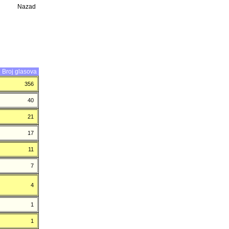
Nazad
Broj glasova
356
40
21
17
11
7
4
1
1