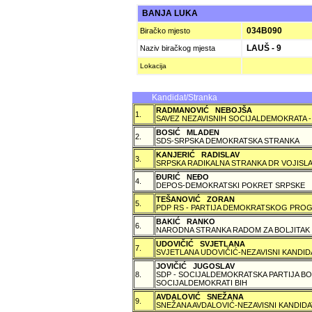
BANJA LUKA
034B090
Biračko mjesto
LAUŠ - 9
Naziv biračkog mjesta
Lokacija
Kandidat/Stranka
RADMANOVIĆ NEBOJŠA
1.
SAVEZ NEZAVISNIH SOCIJALDEMOKRATA -
BOSIĆ MLADEN
2.
SDS-SRPSKA DEMOKRATSKA STRANKA
KANJERIĆ RADISLAV
3.
SRPSKA RADIKALNA STRANKA DR VOJISLA
ÐURIĆ NEÐO
4.
DEPOS-DEMOKRATSKI POKRET SRPSKE
TEŠANOVIĆ ZORAN
5.
PDP RS - PARTIJA DEMOKRATSKOG PROG
BAKIĆ RANKO
6.
NARODNA STRANKA RADOM ZA BOLJITAK
UDOVIČIĆ SVJETLANA
7.
SVJETLANA UDOVIČIĆ-NEZAVISNI KANDID
JOVIČIĆ JUGOSLAV
8.
SDP - SOCIJALDEMOKRATSKA PARTIJA BO
SOCIJALDEMOKRATI BIH
AVDALOVIĆ SNEŽANA
9.
SNEŽANA AVDALOVIĆ-NEZAVISNI KANDIDA