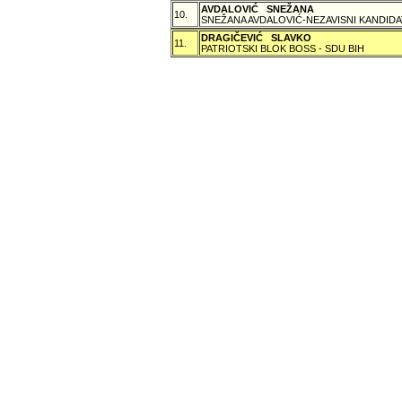
AVDALOVIĆ SNEŽANA
10.
SNEŽANA AVDALOVIĆ-NEZAVISNI KANDIDA
DRAGIČEVIĆ SLAVKO
11.
PATRIOTSKI BLOK BOSS - SDU BIH