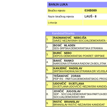
BANJA LUKA
034B089
Biračko mjesto
LAUŠ - 8
Naziv biračkog mjesta
Lokacija
Kandidat/Stranka
RADMANOVIĆ NEBOJŠA
1.
SAVEZ NEZAVISNIH SOCIJALDEMOKRATA -
BOSIĆ MLADEN
2.
SDS-SRPSKA DEMOKRATSKA STRANKA
ÐURIĆ NEÐO
3.
DEPOS-DEMOKRATSKI POKRET SRPSKE
BAKIĆ RANKO
4.
NARODNA STRANKA RADOM ZA BOLJITAK
KANJERIĆ RADISLAV
5.
SRPSKA RADIKALNA STRANKA DR VOJISLA
TEŠANOVIĆ ZORAN
6.
PDP RS - PARTIJA DEMOKRATSKOG PROG
UDOVIČIĆ SVJETLANA
7.
SVJETLANA UDOVIČIĆ-NEZAVISNI KANDID
JOVIČIĆ JUGOSLAV
8.
SDP - SOCIJALDEMOKRATSKA PARTIJA BO
SOCIJALDEMOKRATI BIH
RISTIĆ BRANISLAV
9.
BRANISLAV RISTIĆ-NEZAVISNI KANDIDAT