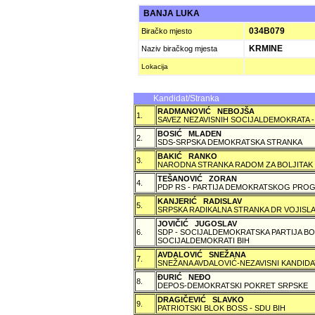
BANJA LUKA
034B079
Biračko mjesto
KRMINE
Naziv biračkog mjesta
Lokacija
Kandidat/Stranka
RADMANOVIĆ NEBOJŠA
1.
SAVEZ NEZAVISNIH SOCIJALDEMOKRATA -
BOSIĆ MLADEN
2.
SDS-SRPSKA DEMOKRATSKA STRANKA
BAKIĆ RANKO
3.
NARODNA STRANKA RADOM ZA BOLJITAK
TEŠANOVIĆ ZORAN
4.
PDP RS - PARTIJA DEMOKRATSKOG PROG
KANJERIĆ RADISLAV
5.
SRPSKA RADIKALNA STRANKA DR VOJISLA
JOVIČIĆ JUGOSLAV
6.
SDP - SOCIJALDEMOKRATSKA PARTIJA BO
SOCIJALDEMOKRATI BIH
AVDALOVIĆ SNEŽANA
7.
SNEŽANA AVDALOVIĆ-NEZAVISNI KANDIDA
ÐURIĆ NEÐO
8.
DEPOS-DEMOKRATSKI POKRET SRPSKE
DRAGIČEVIĆ SLAVKO
9.
PATRIOTSKI BLOK BOSS - SDU BIH