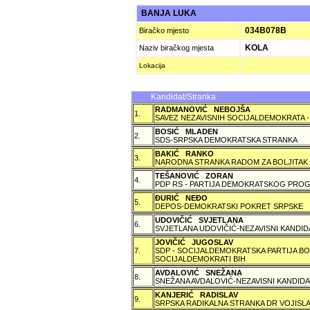
BANJA LUKA
034B078B
Biračko mjesto
KOLA
Naziv biračkog mjesta
Lokacija
Kandidat/Stranka
RADMANOVIĆ NEBOJŠA
1.
SAVEZ NEZAVISNIH SOCIJALDEMOKRATA -
BOSIĆ MLADEN
2.
SDS-SRPSKA DEMOKRATSKA STRANKA
BAKIĆ RANKO
3.
NARODNA STRANKA RADOM ZA BOLJITAK
TEŠANOVIĆ ZORAN
4.
PDP RS - PARTIJA DEMOKRATSKOG PROG
ÐURIĆ NEÐO
5.
DEPOS-DEMOKRATSKI POKRET SRPSKE
UDOVIČIĆ SVJETLANA
6.
SVJETLANA UDOVIČIĆ-NEZAVISNI KANDID
JOVIČIĆ JUGOSLAV
7.
SDP - SOCIJALDEMOKRATSKA PARTIJA BO
SOCIJALDEMOKRATI BIH
AVDALOVIĆ SNEŽANA
8.
SNEŽANA AVDALOVIĆ-NEZAVISNI KANDIDA
KANJERIĆ RADISLAV
9.
SRPSKA RADIKALNA STRANKA DR VOJISLA