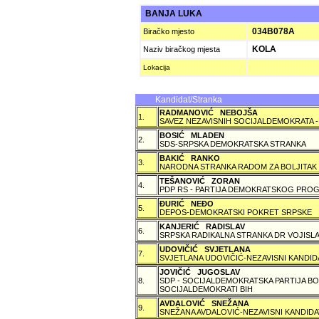
BANJA LUKA
034B078A
Biračko mjesto
KOLA
Naziv biračkog mjesta
Lokacija
Kandidat/Stranka
RADMANOVIĆ NEBOJŠA
1.
SAVEZ NEZAVISNIH SOCIJALDEMOKRATA -
BOSIĆ MLADEN
2.
SDS-SRPSKA DEMOKRATSKA STRANKA
BAKIĆ RANKO
3.
NARODNA STRANKA RADOM ZA BOLJITAK
TEŠANOVIĆ ZORAN
4.
PDP RS - PARTIJA DEMOKRATSKOG PROG
ÐURIĆ NEÐO
5.
DEPOS-DEMOKRATSKI POKRET SRPSKE
KANJERIĆ RADISLAV
6.
SRPSKA RADIKALNA STRANKA DR VOJISLA
UDOVIČIĆ SVJETLANA
7.
SVJETLANA UDOVIČIĆ-NEZAVISNI KANDID
JOVIČIĆ JUGOSLAV
8.
SDP - SOCIJALDEMOKRATSKA PARTIJA BO
SOCIJALDEMOKRATI BIH
AVDALOVIĆ SNEŽANA
9.
SNEŽANA AVDALOVIĆ-NEZAVISNI KANDIDA