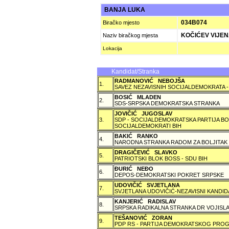
BANJA LUKA
034B074
Biračko mjesto
KOČIĆEV VIJENA
Naziv biračkog mjesta
Lokacija
Kandidat/Stranka
RADMANOVIĆ NEBOJŠA
1.
SAVEZ NEZAVISNIH SOCIJALDEMOKRATA -
BOSIĆ MLADEN
2.
SDS-SRPSKA DEMOKRATSKA STRANKA
JOVIČIĆ JUGOSLAV
3.
SDP - SOCIJALDEMOKRATSKA PARTIJA BO
SOCIJALDEMOKRATI BIH
BAKIĆ RANKO
4.
NARODNA STRANKA RADOM ZA BOLJITAK
DRAGIČEVIĆ SLAVKO
5.
PATRIOTSKI BLOK BOSS - SDU BIH
ÐURIĆ NEÐO
6.
DEPOS-DEMOKRATSKI POKRET SRPSKE
UDOVIČIĆ SVJETLANA
7.
SVJETLANA UDOVIČIĆ-NEZAVISNI KANDID
KANJERIĆ RADISLAV
8.
SRPSKA RADIKALNA STRANKA DR VOJISLA
TEŠANOVIĆ ZORAN
9.
PDP RS - PARTIJA DEMOKRATSKOG PROG