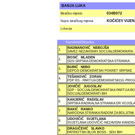
BANJA LUKA
034B072
Biračko mjesto
KOČIĆEV VIJENA
Naziv biračkog mjesta
Lokacija
Kandidat/Stranka
RADMANOVIĆ NEBOJŠA
1.
SAVEZ NEZAVISNIH SOCIJALDEMOKRATA -
BOSIĆ MLADEN
2.
SDS-SRPSKA DEMOKRATSKA STRANKA
ÐURIĆ NEÐO
3.
DEPOS-DEMOKRATSKI POKRET SRPSKE
TEŠANOVIĆ ZORAN
4.
PDP RS - PARTIJA DEMOKRATSKOG PROG
JOVIČIĆ JUGOSLAV
5.
SDP - SOCIJALDEMOKRATSKA PARTIJA BO
SOCIJALDEMOKRATI BIH
KANJERIĆ RADISLAV
6.
SRPSKA RADIKALNA STRANKA DR VOJISLA
BAKIĆ RANKO
7.
NARODNA STRANKA RADOM ZA BOLJITAK
UDOVIČIĆ SVJETLANA
8.
SVJETLANA UDOVIČIĆ-NEZAVISNI KANDID
DRAGIČEVIĆ SLAVKO
9.
PATRIOTSKI BLOK BOSS - SDU BIH