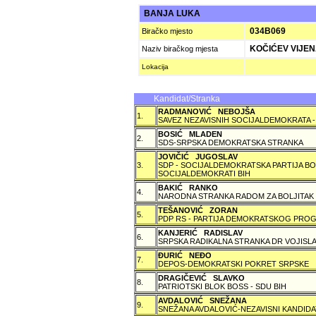
BANJA LUKA
034B069
Biračko mjesto
KOČIĆEV VIJENA
Naziv biračkog mjesta
Lokacija
Kandidat/Stranka
RADMANOVIĆ NEBOJŠA
1.
SAVEZ NEZAVISNIH SOCIJALDEMOKRATA -
BOSIĆ MLADEN
2.
SDS-SRPSKA DEMOKRATSKA STRANKA
JOVIČIĆ JUGOSLAV
3.
SDP - SOCIJALDEMOKRATSKA PARTIJA BO
SOCIJALDEMOKRATI BIH
BAKIĆ RANKO
4.
NARODNA STRANKA RADOM ZA BOLJITAK
TEŠANOVIĆ ZORAN
5.
PDP RS - PARTIJA DEMOKRATSKOG PROG
KANJERIĆ RADISLAV
6.
SRPSKA RADIKALNA STRANKA DR VOJISLA
ÐURIĆ NEÐO
7.
DEPOS-DEMOKRATSKI POKRET SRPSKE
DRAGIČEVIĆ SLAVKO
8.
PATRIOTSKI BLOK BOSS - SDU BIH
AVDALOVIĆ SNEŽANA
9.
SNEŽANA AVDALOVIĆ-NEZAVISNI KANDIDA