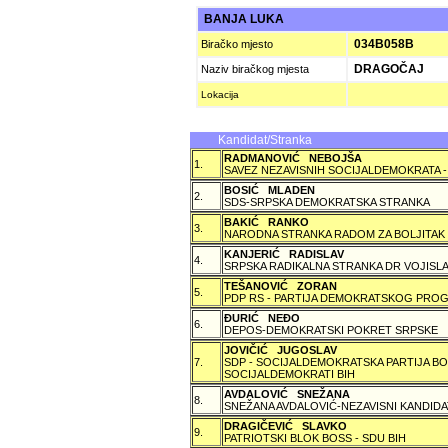
BANJA LUKA
034B058B
Biračko mjesto
DRAGOČAJ
Naziv biračkog mjesta
Lokacija
Kandidat/Stranka
RADMANOVIĆ NEBOJŠA
1.
SAVEZ NEZAVISNIH SOCIJALDEMOKRATA -
BOSIĆ MLADEN
2.
SDS-SRPSKA DEMOKRATSKA STRANKA
BAKIĆ RANKO
3.
NARODNA STRANKA RADOM ZA BOLJITAK
KANJERIĆ RADISLAV
4.
SRPSKA RADIKALNA STRANKA DR VOJISLA
TEŠANOVIĆ ZORAN
5.
PDP RS - PARTIJA DEMOKRATSKOG PROG
ÐURIĆ NEÐO
6.
DEPOS-DEMOKRATSKI POKRET SRPSKE
JOVIČIĆ JUGOSLAV
7.
SDP - SOCIJALDEMOKRATSKA PARTIJA BO
SOCIJALDEMOKRATI BIH
AVDALOVIĆ SNEŽANA
8.
SNEŽANA AVDALOVIĆ-NEZAVISNI KANDIDA
DRAGIČEVIĆ SLAVKO
9.
PATRIOTSKI BLOK BOSS - SDU BIH