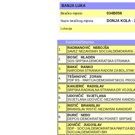
BANJA LUKA
034B056
Biračko mjesto
DONJA KOLA - 
Naziv biračkog mjesta
Lokacija
Kandidat/Stranka
RADMANOVIĆ NEBOJŠA
1.
SAVEZ NEZAVISNIH SOCIJALDEMOKRATA -
BOSIĆ MLADEN
2.
SDS-SRPSKA DEMOKRATSKA STRANKA
BAKIĆ RANKO
3.
NARODNA STRANKA RADOM ZA BOLJITAK
TEŠANOVIĆ ZORAN
4.
PDP RS - PARTIJA DEMOKRATSKOG PROG
KANJERIĆ RADISLAV
5.
SRPSKA RADIKALNA STRANKA DR VOJISLA
UDOVIČIĆ SVJETLANA
6.
SVJETLANA UDOVIČIĆ-NEZAVISNI KANDID
RISTIĆ BRANISLAV
7.
BRANISLAV RISTIĆ-NEZAVISNI KANDIDAT
ÐURIĆ NEÐO
8.
DEPOS-DEMOKRATSKI POKRET SRPSKE
JOVIČIĆ JUGOSLAV
9.
SDP - SOCIJALDEMOKRATSKA PARTIJA BO
SOCIJALDEMOKRATI BIH