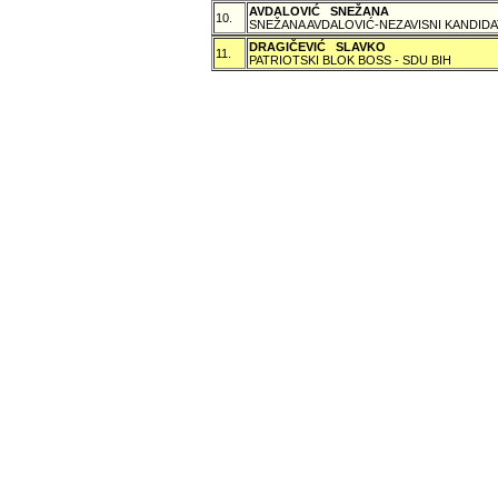
AVDALOVIĆ SNEŽANA
10.
SNEŽANA AVDALOVIĆ-NEZAVISNI KANDIDA
DRAGIČEVIĆ SLAVKO
11.
PATRIOTSKI BLOK BOSS - SDU BIH