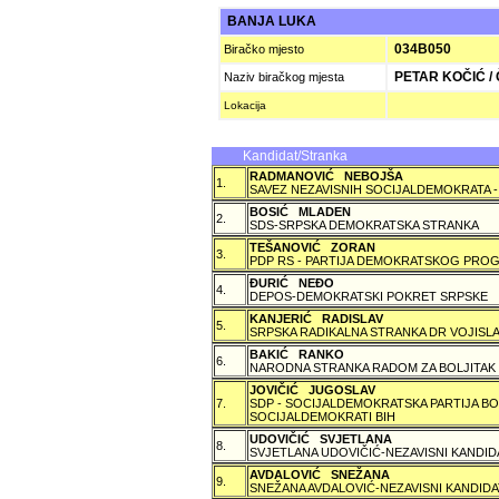
BANJA LUKA
034B050
Biračko mjesto
PETAR KOČIĆ / Č
Naziv biračkog mjesta
Lokacija
Kandidat/Stranka
RADMANOVIĆ NEBOJŠA
1.
SAVEZ NEZAVISNIH SOCIJALDEMOKRATA -
BOSIĆ MLADEN
2.
SDS-SRPSKA DEMOKRATSKA STRANKA
TEŠANOVIĆ ZORAN
3.
PDP RS - PARTIJA DEMOKRATSKOG PROG
ÐURIĆ NEÐO
4.
DEPOS-DEMOKRATSKI POKRET SRPSKE
KANJERIĆ RADISLAV
5.
SRPSKA RADIKALNA STRANKA DR VOJISLA
BAKIĆ RANKO
6.
NARODNA STRANKA RADOM ZA BOLJITAK
JOVIČIĆ JUGOSLAV
7.
SDP - SOCIJALDEMOKRATSKA PARTIJA BO
SOCIJALDEMOKRATI BIH
UDOVIČIĆ SVJETLANA
8.
SVJETLANA UDOVIČIĆ-NEZAVISNI KANDID
AVDALOVIĆ SNEŽANA
9.
SNEŽANA AVDALOVIĆ-NEZAVISNI KANDIDA