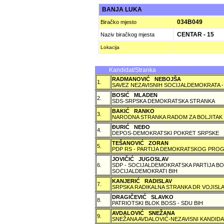
BANJA LUKA
034B049
Biračko mjesto
CENTAR - 15
Naziv biračkog mjesta
Lokacija
Kandidat/Stranka
RADMANOVIĆ NEBOJŠA
1.
SAVEZ NEZAVISNIH SOCIJALDEMOKRATA -
BOSIĆ MLADEN
2.
SDS-SRPSKA DEMOKRATSKA STRANKA
BAKIĆ RANKO
3.
NARODNA STRANKA RADOM ZA BOLJITAK
ÐURIĆ NEÐO
4.
DEPOS-DEMOKRATSKI POKRET SRPSKE
TEŠANOVIĆ ZORAN
5.
PDP RS - PARTIJA DEMOKRATSKOG PROG
JOVIČIĆ JUGOSLAV
6.
SDP - SOCIJALDEMOKRATSKA PARTIJA BO
SOCIJALDEMOKRATI BIH
KANJERIĆ RADISLAV
7.
SRPSKA RADIKALNA STRANKA DR VOJISLA
DRAGIČEVIĆ SLAVKO
8.
PATRIOTSKI BLOK BOSS - SDU BIH
AVDALOVIĆ SNEŽANA
9.
SNEŽANA AVDALOVIĆ-NEZAVISNI KANDIDA