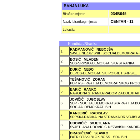
BANJA LUKA
034B045
Biračko mjesto
CENTAR - 11
Naziv biračkog mjesta
Lokacija
Kandidat/Stranka
RADMANOVIĆ NEBOJŠA
1.
SAVEZ NEZAVISNIH SOCIJALDEMOKRATA -
BOSIĆ MLADEN
2.
SDS-SRPSKA DEMOKRATSKA STRANKA
ÐURIĆ NEÐO
3.
DEPOS-DEMOKRATSKI POKRET SRPSKE
TEŠANOVIĆ ZORAN
4.
PDP RS - PARTIJA DEMOKRATSKOG PROG
BAKIĆ RANKO
5.
NARODNA STRANKA RADOM ZA BOLJITAK
JOVIČIĆ JUGOSLAV
6.
SDP - SOCIJALDEMOKRATSKA PARTIJA BO
SOCIJALDEMOKRATI BIH
KANJERIĆ RADISLAV
7.
SRPSKA RADIKALNA STRANKA DR VOJISLA
UDOVIČIĆ SVJETLANA
8.
SVJETLANA UDOVIČIĆ-NEZAVISNI KANDID
DRAGIČEVIĆ SLAVKO
9.
PATRIOTSKI BLOK BOSS - SDU BIH