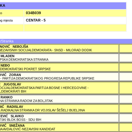
UKA
034B039
to
CENTAR - 5
og mjesta
/Stranka
NOVIĆ NEBOJŠA
NEZAVISNIH SOCIJALDEMOKRATA - SNSD - MILORAD DODIK
 MLADEN
PSKA DEMOKRATSKA STRANKA
 NEÐO
DEMOKRATSKI POKRET SRPSKE
OVIĆ ZORAN
 - PARTIJA DEMOKRATSKOG PROGRESA REPUBLIKE SRPSKE
IĆ JUGOSLAV
SOCIJALDEMOKRATSKA PARTIJA BOSNE I HERCEGOVINE -
LDEMOKRATI BIH
 RANKO
A STRANKA RADOM ZA BOLJITAK
RIĆ RADISLAV
 RADIKALNA STRANKA DR VOJISLAV ŠEŠELJ BIJELJINA
ČEVIĆ SLAVKO
TSKI BLOK BOSS - SDU BIH
OVIĆ SNEŽANA
A AVDALOVIĆ-NEZAVISNI KANDIDAT