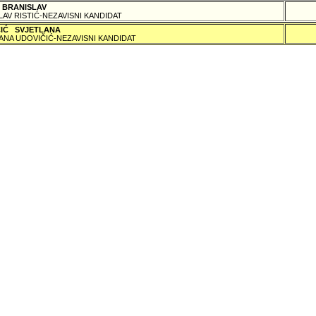
 BRANISLAV
LAV RISTIĆ-NEZAVISNI KANDIDAT
ČIĆ SVJETLANA
ANA UDOVIČIĆ-NEZAVISNI KANDIDAT