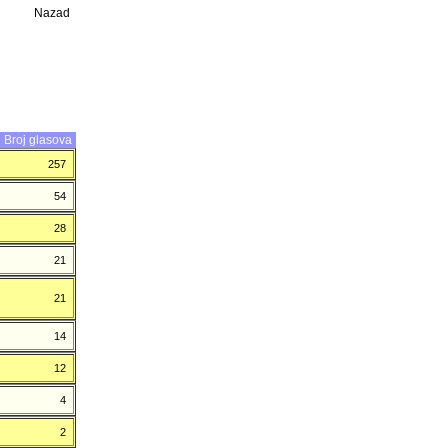
Nazad
Broj glasova
257
54
28
21
21
14
12
4
2