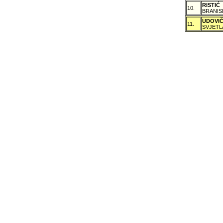
RISTIĆ
10.
BRANIS
UDOVI
11.
SVJETL