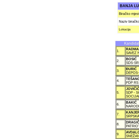
BANJA L
Biračko mjes
Naziv biračk
Lokacija
Kandidat
RADMA
1.
SAVEZ 
BOSIĆ
2.
SDS-SR
ÐURIĆ
3.
DEPOS-
TEŠAN
4.
PDP RS
JOVIČ
5.
SDP - 
SOCIJA
BAKIĆ
6.
NARODN
KANJE
7.
SRPSKA
DRAGI
8.
PATRIO
AVDAL
9.
SNEŽAN