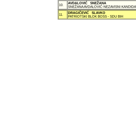
AVDALOVIĆ SNEŽANA
10.
SNEŽANA AVDALOVIĆ-NEZAVISNI KANDIDA
DRAGIČEVIĆ SLAVKO
11.
PATRIOTSKI BLOK BOSS - SDU BIH