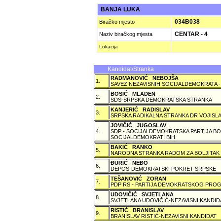
BANJA LUKA
034B038
Biračko mjesto
CENTAR - 4
Naziv biračkog mjesta
Lokacija
Kandidat/Stranka
RADMANOVIĆ NEBOJŠA
1.
SAVEZ NEZAVISNIH SOCIJALDEMOKRATA -
BOSIĆ MLADEN
2.
SDS-SRPSKA DEMOKRATSKA STRANKA
KANJERIĆ RADISLAV
3.
SRPSKA RADIKALNA STRANKA DR VOJISLA
JOVIČIĆ JUGOSLAV
4.
SDP - SOCIJALDEMOKRATSKA PARTIJA BO
SOCIJALDEMOKRATI BIH
BAKIĆ RANKO
5.
NARODNA STRANKA RADOM ZA BOLJITAK
ÐURIĆ NEÐO
6.
DEPOS-DEMOKRATSKI POKRET SRPSKE
TEŠANOVIĆ ZORAN
7.
PDP RS - PARTIJA DEMOKRATSKOG PROG
UDOVIČIĆ SVJETLANA
8.
SVJETLANA UDOVIČIĆ-NEZAVISNI KANDID
RISTIĆ BRANISLAV
9.
BRANISLAV RISTIĆ-NEZAVISNI KANDIDAT