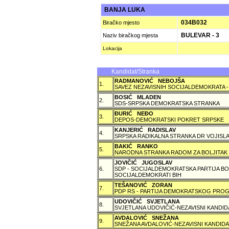
BANJA LUKA
034B032
Biračko mjesto
BULEVAR - 3
Naziv biračkog mjesta
Lokacija
Kandidat/Stranka
RADMANOVIĆ NEBOJŠA
1.
SAVEZ NEZAVISNIH SOCIJALDEMOKRATA -
BOSIĆ MLADEN
2.
SDS-SRPSKA DEMOKRATSKA STRANKA
ÐURIĆ NEÐO
3.
DEPOS-DEMOKRATSKI POKRET SRPSKE
KANJERIĆ RADISLAV
4.
SRPSKA RADIKALNA STRANKA DR VOJISLA
BAKIĆ RANKO
5.
NARODNA STRANKA RADOM ZA BOLJITAK
JOVIČIĆ JUGOSLAV
6.
SDP - SOCIJALDEMOKRATSKA PARTIJA BO
SOCIJALDEMOKRATI BIH
TEŠANOVIĆ ZORAN
7.
PDP RS - PARTIJA DEMOKRATSKOG PROG
UDOVIČIĆ SVJETLANA
8.
SVJETLANA UDOVIČIĆ-NEZAVISNI KANDID
AVDALOVIĆ SNEŽANA
9.
SNEŽANA AVDALOVIĆ-NEZAVISNI KANDIDA