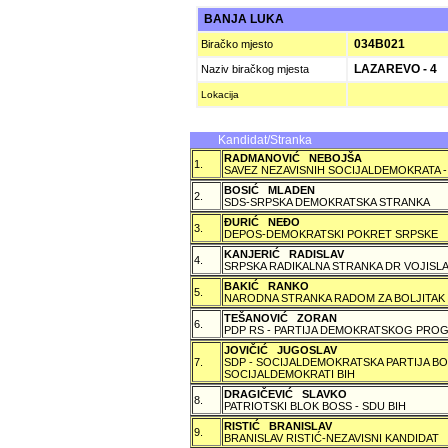
BANJA LUKA
034B021
Biračko mjesto
LAZAREVO - 4
Naziv biračkog mjesta
Lokacija
Kandidat/Stranka
RADMANOVIĆ NEBOJŠA
1.
SAVEZ NEZAVISNIH SOCIJALDEMOKRATA -
BOSIĆ MLADEN
2.
SDS-SRPSKA DEMOKRATSKA STRANKA
ÐURIĆ NEÐO
3.
DEPOS-DEMOKRATSKI POKRET SRPSKE
KANJERIĆ RADISLAV
4.
SRPSKA RADIKALNA STRANKA DR VOJISLA
BAKIĆ RANKO
5.
NARODNA STRANKA RADOM ZA BOLJITAK
TEŠANOVIĆ ZORAN
6.
PDP RS - PARTIJA DEMOKRATSKOG PROG
JOVIČIĆ JUGOSLAV
7.
SDP - SOCIJALDEMOKRATSKA PARTIJA BO
SOCIJALDEMOKRATI BIH
DRAGIČEVIĆ SLAVKO
8.
PATRIOTSKI BLOK BOSS - SDU BIH
RISTIĆ BRANISLAV
9.
BRANISLAV RISTIĆ-NEZAVISNI KANDIDAT