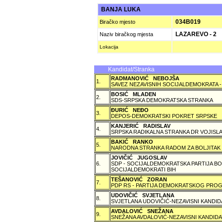
BANJA LUKA
034B019
Biračko mjesto
LAZAREVO - 2
Naziv biračkog mjesta
Lokacija
Kandidat/Stranka
RADMANOVIĆ NEBOJŠA
1.
SAVEZ NEZAVISNIH SOCIJALDEMOKRATA -
BOSIĆ MLADEN
2.
SDS-SRPSKA DEMOKRATSKA STRANKA
ÐURIĆ NEÐO
3.
DEPOS-DEMOKRATSKI POKRET SRPSKE
KANJERIĆ RADISLAV
4.
SRPSKA RADIKALNA STRANKA DR VOJISLA
BAKIĆ RANKO
5.
NARODNA STRANKA RADOM ZA BOLJITAK
JOVIČIĆ JUGOSLAV
6.
SDP - SOCIJALDEMOKRATSKA PARTIJA BO
SOCIJALDEMOKRATI BIH
TEŠANOVIĆ ZORAN
7.
PDP RS - PARTIJA DEMOKRATSKOG PROG
UDOVIČIĆ SVJETLANA
8.
SVJETLANA UDOVIČIĆ-NEZAVISNI KANDID
AVDALOVIĆ SNEŽANA
9.
SNEŽANA AVDALOVIĆ-NEZAVISNI KANDIDA