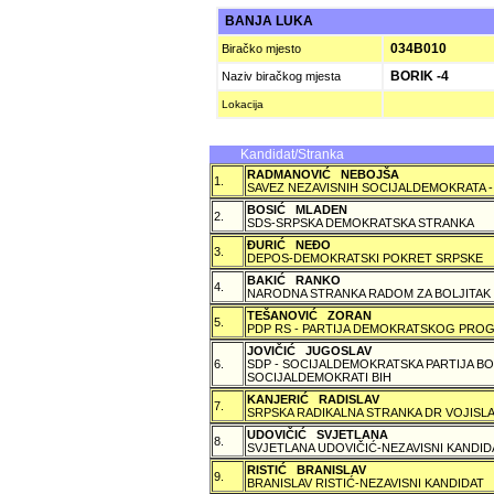
BANJA LUKA
034B010
Biračko mjesto
BORIK -4
Naziv biračkog mjesta
Lokacija
Kandidat/Stranka
RADMANOVIĆ NEBOJŠA
1.
SAVEZ NEZAVISNIH SOCIJALDEMOKRATA -
BOSIĆ MLADEN
2.
SDS-SRPSKA DEMOKRATSKA STRANKA
ÐURIĆ NEÐO
3.
DEPOS-DEMOKRATSKI POKRET SRPSKE
BAKIĆ RANKO
4.
NARODNA STRANKA RADOM ZA BOLJITAK
TEŠANOVIĆ ZORAN
5.
PDP RS - PARTIJA DEMOKRATSKOG PROG
JOVIČIĆ JUGOSLAV
6.
SDP - SOCIJALDEMOKRATSKA PARTIJA BO
SOCIJALDEMOKRATI BIH
KANJERIĆ RADISLAV
7.
SRPSKA RADIKALNA STRANKA DR VOJISLA
UDOVIČIĆ SVJETLANA
8.
SVJETLANA UDOVIČIĆ-NEZAVISNI KANDID
RISTIĆ BRANISLAV
9.
BRANISLAV RISTIĆ-NEZAVISNI KANDIDAT