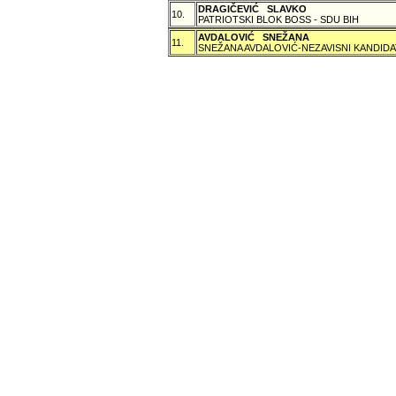
DRAGIČEVIĆ SLAVKO
10.
PATRIOTSKI BLOK BOSS - SDU BIH
AVDALOVIĆ SNEŽANA
11.
SNEŽANA AVDALOVIĆ-NEZAVISNI KANDIDA