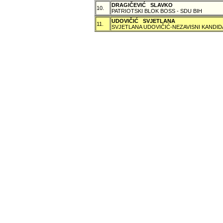
DRAGIČEVIĆ SLAVKO
10.
PATRIOTSKI BLOK BOSS - SDU BIH
UDOVIČIĆ SVJETLANA
11.
SVJETLANA UDOVIČIĆ-NEZAVISNI KANDID