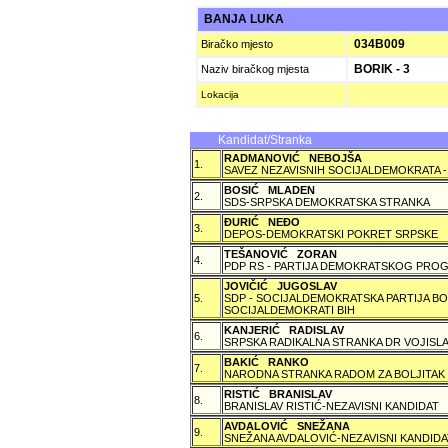
BANJA LUKA
034B009
Biračko mjesto
BORIK - 3
Naziv biračkog mjesta
Lokacija
Kandidat/Stranka
RADMANOVIĆ NEBOJŠA
1.
SAVEZ NEZAVISNIH SOCIJALDEMOKRATA -
BOSIĆ MLADEN
2.
SDS-SRPSKA DEMOKRATSKA STRANKA
ÐURIĆ NEÐO
3.
DEPOS-DEMOKRATSKI POKRET SRPSKE
TEŠANOVIĆ ZORAN
4.
PDP RS - PARTIJA DEMOKRATSKOG PROG
JOVIČIĆ JUGOSLAV
5.
SDP - SOCIJALDEMOKRATSKA PARTIJA BO
SOCIJALDEMOKRATI BIH
KANJERIĆ RADISLAV
6.
SRPSKA RADIKALNA STRANKA DR VOJISLA
BAKIĆ RANKO
7.
NARODNA STRANKA RADOM ZA BOLJITAK
RISTIĆ BRANISLAV
8.
BRANISLAV RISTIĆ-NEZAVISNI KANDIDAT
AVDALOVIĆ SNEŽANA
9.
SNEŽANA AVDALOVIĆ-NEZAVISNI KANDIDA